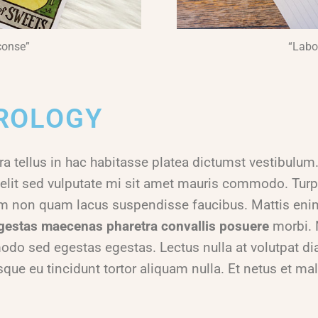
conse”
“Labo
TROLOGY
erra tellus in hac habitasse platea dictumst vestibulu
r elit sed vulputate mi sit amet mauris commodo. Tu
m non quam lacus suspendisse faucibus. Mattis enim 
gestas maecenas pharetra convallis posuere
morbi. 
o sed egestas egestas. Lectus nulla at volutpat dia
esque eu tincidunt tortor aliquam nulla. Et netus et 