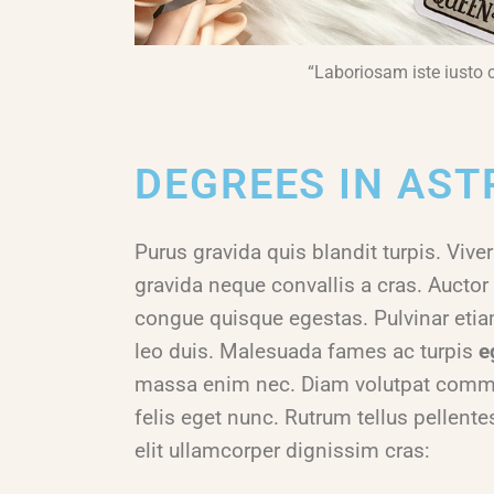
“Laboriosam iste iusto 
DEGREES IN AS
Purus gravida quis blandit turpis. Viv
gravida neque convallis a cras. Aucto
congue quisque egestas. Pulvinar etia
leo duis. Malesuada fames ac turpis
e
massa enim nec. Diam volutpat commod
felis eget nunc. Rutrum tellus pellent
elit ullamcorper dignissim cras: