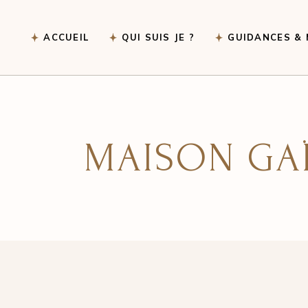
ACCUEIL
QUI SUIS JE ?
GUIDANCES & 
Les différences 
Déroulement d’u
MAISON GAÏ
Préparer sa séa