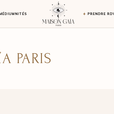
MÉDIUMNITÉS
PRENDRE RD
guidances
ne seance
A PARIS
nce