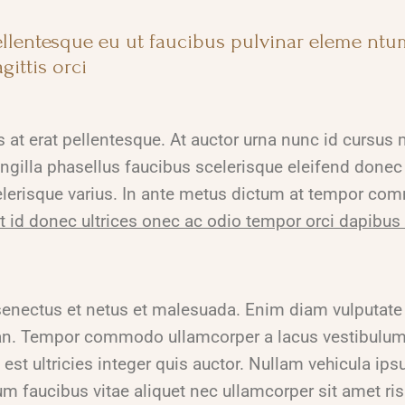
pellentesque eu ut faucibus pulvinar eleme nt
gittis orci
s at erat pellentesque. At auctor urna nunc id cursus 
ingilla phasellus faucibus scelerisque eleifend done
scelerisque varius. In ante metus dictum at tempor c
eet id donec ultrices onec ac odio tempor orci dapibus 
senectus et netus et malesuada. Enim diam vulputate 
. Tempor commodo ullamcorper a lacus vestibulum s
 est ultricies integer quis auctor. Nullam vehicula ip
m faucibus vitae aliquet nec ullamcorper sit amet ri